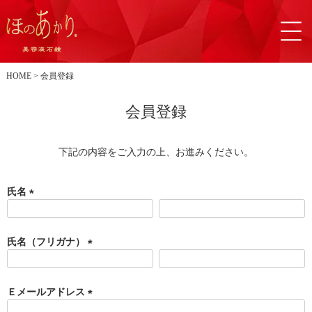
HOME
会員登録
会員登録
下記の内容をご入力の上、お進みください。
氏名
(
必
須
氏名（フリガナ）
)
(
必
須
Ｅメールアドレス
)
(