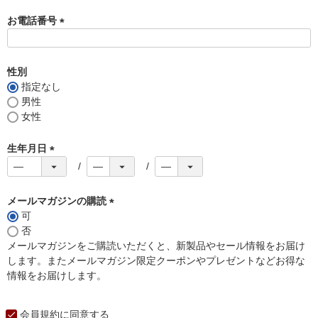
お電話番号
(
必
須
性別
)
指定なし
男性
女性
生年月日
(
必
須
メールマガジンの購読
)
可
(
否
必
メールマガジンをご購読いただくと、新製品やセール情報をお届け
須
します。またメールマガジン限定クーポンやプレゼントなどお得な
)
情報をお届けします。
会員規約
に同意する