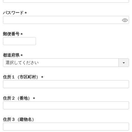
必
須
パスワード
)
(
必
須
郵便番号
)
(
必
須
都道府県
)
(
必
須
住所１（市区町村）
)
(
必
須
住所２（番地）
)
(
必
須
住所３（建物名）
)