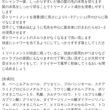
①シャンプー後、しっかりすすいだ後の髪の毛の水気を切ります
髪の水気をしっかり切ることでトリートメント成分を浸透しやすく
します
②トリートメントを適量(髪に長さにより1～3プッシュ)手のひらに取
りなじませます
③手ぐしで揉み込むように毛先を中心に髪全体に行きわたらせ1～2
分浸透させます
④トリートメントのヌルつきがなくなるまで洗い流します
頭皮にシャワーを当てるようにしてしっかりすすぎ落としてくださ
い
トリートメントが頭皮に残っていると、頭皮の肌荒れやつまりなど
のトラブルの原因にもなりますので丁寧に洗い流すことが大切です
⑤タオルドライをして、ドライヤーで素早く乾燥してうるおいを閉
じ込めましょう
[全成分]
水、ベヘニルアルコール、グリセリン、プロパンジオール、ステア
ラミドプロピルジメチルアミン、ラウリン酸メチルヘプチル、ポリ
クオタニウムー１０、乳酸、カルナウバロウ、トリ（カプリル酸／
カプリン酸）グリセリル、ダイマージリノール酸ダイマージリノレ
イル、ポリクオタニウムー７、ヒドロキシエチルセルロース、トコ
フェロール、エタノール、ＢＧ、カニナバラ果実油、スクワラン、