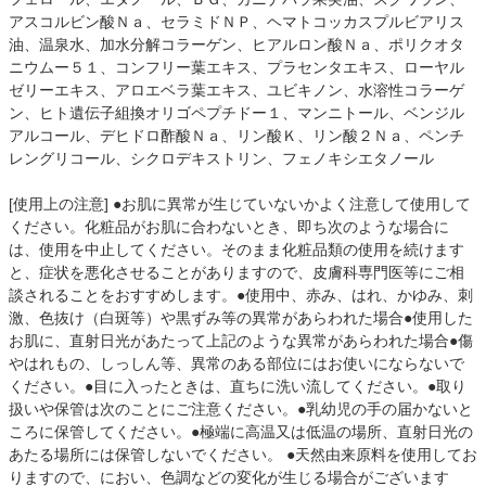
アスコルビン酸Ｎａ、セラミドＮＰ、ヘマトコッカスプルビアリス
油、温泉水、加水分解コラーゲン、ヒアルロン酸Ｎａ、ポリクオタ
ニウムー５１、コンフリー葉エキス、プラセンタエキス、ローヤル
ゼリーエキス、アロエベラ葉エキス、ユビキノン、水溶性コラーゲ
ン、ヒト遺伝子組換オリゴペプチドー１、マンニトール、ベンジル
アルコール、デヒドロ酢酸Ｎａ、リン酸Ｋ、リン酸２Ｎａ、ペンチ
レングリコール、シクロデキストリン、フェノキシエタノール
[使用上の注意] ●お肌に異常が生じていないかよく注意して使用して
ください。化粧品がお肌に合わないとき、即ち次のような場合に
は、使用を中止してください。そのまま化粧品類の使用を続けます
と、症状を悪化させることがありますので、皮膚科専門医等にご相
談されることをおすすめします。●使用中、赤み、はれ、かゆみ、刺
激、色抜け（白斑等）や黒ずみ等の異常があらわれた場合●使用した
お肌に、直射日光があたって上記のような異常があらわれた場合●傷
やはれもの、しっしん等、異常のある部位にはお使いにならないで
ください。●目に入ったときは、直ちに洗い流してください。●取り
扱いや保管は次のことにご注意ください。●乳幼児の手の届かないと
ころに保管してください。●極端に高温又は低温の場所、直射日光の
あたる場所には保管しないでください。 ●天然由来原料を使用してお
りますので、におい、色調などの変化が生じる場合がございます