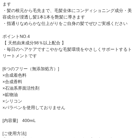
ます
・髪の根元から毛先まで、毛髪全体にコンディショニング成分・美
容成分が浸透し髪1本1本を艶髪に導きます
・指通りなめらかな仕上がりをご自身の髪でぜひご実感ください
ポイントNO.4
【 天然由来成分98％以上配合 】
・毎日のヘアケアですこやかな毛髪環境をやさしくサポートするト
リートメントです
[6つのフリー（無添加処方）]
×合成着色料
×合成香料
×石油系界面活性剤
×鉱物油
×シリコン
×パラベンを使用しておりません
[内容量] 400mL
[ご使用方法]