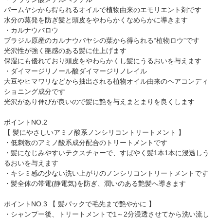
パームヤシから得られるオイルで植物由来のエモリエント剤です
水分の蒸発を防ぎ髪と頭皮をやわらかくなめらかに導きます
・カルナウバロウ
ブラジル原産のカルナウバヤシの葉から得られる“植物ロウ”です
光沢性が強く艶感のある髪に仕上げます
保湿にも優れており頭皮をやわらかくし髪にうるおいを与えます
・ダイマージリノール酸ダイマージリノレイル
大豆やヒマワリなどから抽出される植物オイル由来のヘアコンディ
ショニング成分です
光沢があり伸びが良いので髪に艶を与えまとまりを良くします
ポイントNO.2
【 髪にやさしいアミノ酸系ノンシリコントリートメント 】
・低刺激のアミノ酸系成分配合のトリートメントです
・髪になじみやすいテクスチャーで、すばやく髪1本1本に浸透しう
るおいを与えます
・キシミ感の少ない洗い上がりのノンシリコントリートメントです
・髪全体の帯電(静電気)を防ぎ、潤いのある艶髪へ導きます
ポイントNO.3 【 髪パックで毛先まで艶やかに 】
・シャンプー後、トリートメントで1～2分浸透させてから洗い流し