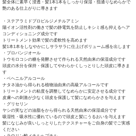
髪全体に素早く浸透・髪1本1本をしっかり保湿・指通りなめらかで
艶のある仕上がりに導きます
・ステアラミドプロピルジメチルアミン
陽イオン活性剤の働きで髪の静電気を防止しキシミ感も抑えるヘア
コンディショニング成分です
トリートメント効果で髪の柔軟性を高めます
髪1本1本をしなやかにしサラサラに仕上げボリューム感を出します
・プロパンジオール
トウモロコシの糖を発酵させて作られる天然由来の保湿成分です
頭皮の水分を保持・保護してやわらかくしっとりした頭皮に導きま
す
・ベヘニルアルコール
ナタネ油から得られる植物油由来の高級アルコールです
トリートメントの粘度を調整してなめらかに安定させる成分です
皮膚への刺激が少なく頭皮を保護して髪になめらかさを与えます
・グリセリン
ヤシの実などの油脂をから得られる天然由来の保湿成分です
吸湿性・吸水性に優れているので頭皮と髪にうるおいを与えます
髪になじみが良いしっとりしたテクスチャーをご自身の髪でご実感
ください
・ラウリン酸メチルヘプチル