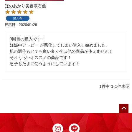
ほのあかり美容液石鹸
購入者
投稿日
2020/01/29
3回目の購入です！

妊娠中アトピー が悪化してしまい購入し始めました。

肌の調子もとても良い良く今は他の商品が使えません！

それくらいオススメの商品です！

息子もたまに使うようにしています！
1
件中
1
-
1
件表示
ペー
ジト
ップ