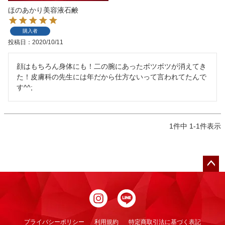
ほのあかり美容液石鹸
購入者
投稿日
2020/10/11
顔はもちろん身体にも！二の腕にあったボツボツが消えてき
た！皮膚科の先生には年だから仕方ないって言われてたんで
す^^;
1
件中
1
-
1
件表示
ペー
ジト
ップ
へ
プライバシーポリシー
利用規約
特定商取引法に基づく表記