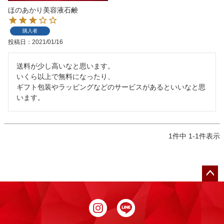
ほのあかり美容液石鹸
購入者
投稿日
2021/01/16
送料が少し高いなと思います。

いくら以上で無料になったり、

ギフト包装やラッピングなどのサービスがあるといいなと思
います。
1
件中
1
-
1
件表示
ペー
ジト
ップ
へ